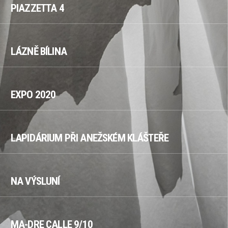
PIAZZETTA 4
LÁZNĚ BÍLINA
EXPO 2020
LAPIDÁRIUM PŘI ANEŽSKÉM KLÁŠTEŘE
NA VÝSLUNÍ
MA-DRE CALLE 9/10