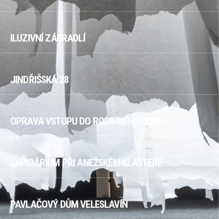
ILUZIVNÍ ZÁBRADLÍ
JINDŘIŠSKÁ 28
OPRAVA VSTUPU DO RODINNÉHO DOMU
LAPIDÁRIUM PŘI ANEŽSKÉM KLÁŠTEŘE
PAVLAČOVÝ DŮM VELESLAVÍN